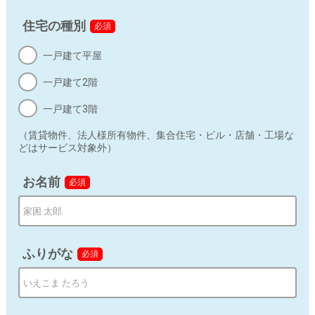
連絡先：
privacy@neology.co.jp
住宅の種別
必須
c) 個人情報の利用目的
一戸建て平屋
入力された個人情報は、ユーザーに本サービスを快適に
一戸建て2階
利用していただく範囲内でのみ、個人情報を利用しま
す。利用目的は下記の通りです。
一戸建て3階
お問い合わせに対する回答
（賃貸物件、法人様所有物件、集合住宅・ビル・店舗・工場な
どはサービス対象外）
本サイトに関係するサービスに関するメール配信
お名前
必須
ＤＭによる新商品・サービスに関する情報のお知らせ
上記の利用目的に付随する目的
当サイトでは第三者の運営するツールから当サイトに訪
ふりがな
必須
れる前にクリックされている広告の情報（クリック日や
広告掲載サイトなど）を取得し、これらをお客様情報と
照合し紐づけて広告の効果測定のために利用する場合が
ございます。