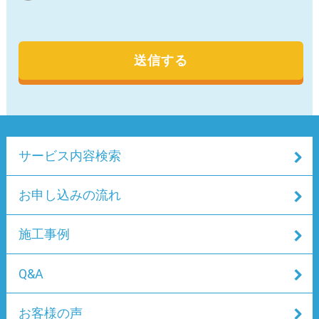
すが、必須項目に入力がない場合は、お問合わせの内容
によっては、対応できない場合があります。
h) Cookie（クッキー）について
本サイトは、ユーザーの利便性向上のため、Cookie（ク
ッキー）と呼ばれる情報を送信する場合があります。
Cookieとは、ユーザーがWebサイトにアクセスした際
に、ユーザーのコンピューター上に記録される文字列情
サービス内容検索
報です。システムが個々の利用者を判別するために使用
されるもので、ユーザーが個人情報等を入力する手間を
省くことができます。
お申し込みの流れ
Cookieの送信はユーザーのプライバシーを侵害するもの
ではありませんが、ユーザーのブラウザの設定により、
施工事例
受け取りを拒否することも可能です。ただし、Cookieを
拒否する設定の場合、一部コンテンツの利用に制限が発
Q&A
生する場合があります。
i) 個人情報の安全管理措置
お客様の声