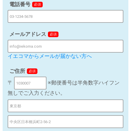
電話番号
必須
d) 個人情報の第三者提供
法令の要請に基づく場合を除き、取得した個人情報をご
本人の同意なく、第三者に提供することはありません。
メールアドレス
必須
ただし、以下のいずれかに該当する場合はその限りでは
ありません。
第三者に提供する目的：当社が提携する施工業者に対
イエコマからメールが届かない方へ
してユーザーの施工を依頼する場合
提供する個人情報の項目：氏名、住所、電話番号
ご住所
必須
〒
※郵便番号は半角数字ハイフン
提供の手段又は方法：提携先フォームに入力
無しでご入力ください。
当該情報の提供を受ける者又は提供を受ける者の組織
の種類、及び属性：提携する施工業者
個人情報の取り扱いに関する契約がある場合はその
旨：提供先と業務委託契約書を締結済み
e) 個人情報の取扱いの委託