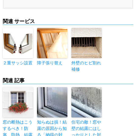
関連 サービス
２重サッシ設置
障子張り替え
外壁のヒビ割れ
補修
関連 記事
窓の断熱はこう
知らぬは損！結
住宅の敵！窓や
するべき！防
露の原因から知
壁の結露にはし
寒、防熱、結露
る「納得の対
っかりとした対