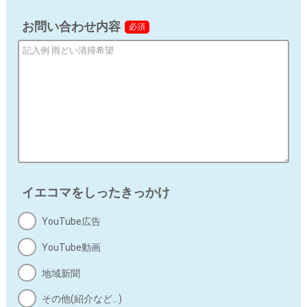
お問い合わせ内容
当個人情報の取扱いを委託することがあります。委託に
必須
あたっては、委託先における個人情報の安全管理が図ら
れるよう、委託先に対する必要かつ適切な監督を行いま
す。
f) 当社の保有個人データに関して、開示等の求め
に応じる問合わせ窓口
ご本人からの求めにより、当社が取得した開示対象個人
情報の利用目的の通知、開示（第三者提供記録の開示を
含む）、内容の訂正、追加又は削除、利用の停止、消去
イエコマをしったきっかけ
及び第三者への提供の停止（「開示等」という）に応じ
ます。
YouTube広告
開示等の求めに応じる窓口は、以下の「お問合せ先」を
ご覧ください。
YouTube動画
地域新聞
g) 個人情報の入力項目について
その他(紹介など…)
個人情報の各入力項目への入力は、任意となっておりま