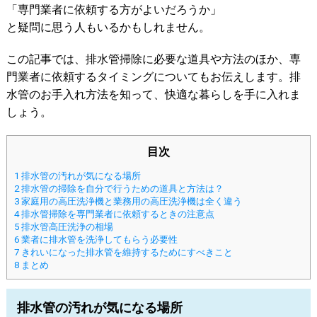
「専門業者に依頼する方がよいだろうか」
と疑問に思う人もいるかもしれません。
この記事では、排水管掃除に必要な道具や方法のほか、専
門業者に依頼するタイミングについてもお伝えします。排
水管のお手入れ方法を知って、快適な暮らしを手に入れま
しょう。
目次
1
排水管の汚れが気になる場所
2
排水管の掃除を自分で行うための道具と方法は？
3
家庭用の高圧洗浄機と業務用の高圧洗浄機は全く違う
4
排水管掃除を専門業者に依頼するときの注意点
5
排水管高圧洗浄の相場
6
業者に排水管を洗浄してもらう必要性
7
きれいになった排水管を維持するためにすべきこと
8
まとめ
排水管の汚れが気になる場所