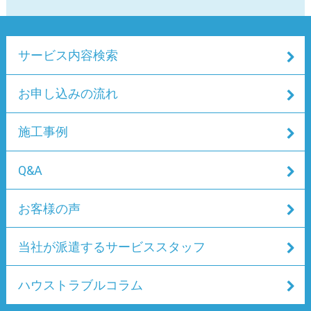
ッキー）と呼ばれる情報を送信する場合があります。
Cookieとは、ユーザーがWebサイトにアクセスした際
に、ユーザーのコンピューター上に記録される文字列情
サービス内容検索
報です。システムが個々の利用者を判別するために使用
されるもので、ユーザーが個人情報等を入力する手間を
省くことができます。
お申し込みの流れ
Cookieの送信はユーザーのプライバシーを侵害するもの
ではありませんが、ユーザーのブラウザの設定により、
施工事例
受け取りを拒否することも可能です。ただし、Cookieを
拒否する設定の場合、一部コンテンツの利用に制限が発
Q&A
生する場合があります。
i) 個人情報の安全管理措置
お客様の声
このサイトは、SSL（Secure Socket Layer)暗号化措置に
当社が派遣するサービススタッフ
より、個人情報への不正アクセス、その盗用などから保
護しております。取得した個人情報は、漏洩、滅失又は
毀損の防止と是正、その他個人情報の安全管理のため
ハウストラブルコラム
に、必要かつ適切な措置を講じています。
取得した個人情報は、お問合せに対して回答後、当社に