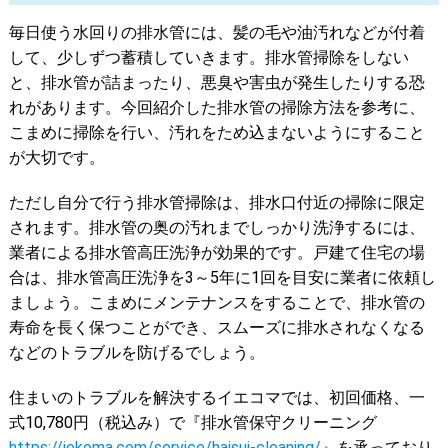
毎日使う水回りの排水管には、髪の毛や油汚れなどが付着
して、少しずつ蓄積していきます。排水管掃除をしない
と、排水管が詰まったり、悪臭や害虫が発生したりする恐
れがあります。今回紹介した排水管の掃除方法を参考に、
こまめに掃除を行い、汚れをため込まないようにすること
が大切です。
ただし自分で行う排水管掃除は、排水口付近の掃除に限定
されます。排水管の奥の汚れまでしっかり洗浄するには、
業者による排水管高圧洗浄が効果的です。戸建て住宅の場
合は、排水管高圧洗浄を3～5年に1回を目安に業者に依頼し
ましょう。こまめにメンテナンスをすることで、排水管の
寿命を長く保つことができ、スムーズに排水されなくなる
などのトラブルを防げるでしょう。
住まいのトラブルを解決するイエコマでは、初回価格、一
式10,780円（税込み）で『排水管保守クリーニング
https://iekoma.com/service/haisui-cleaning/
』を承っており