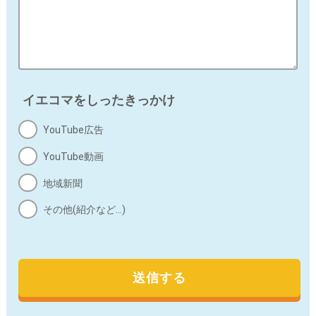
f) 当社の保有個人データに関して、開示等の求め
に応じる問合わせ窓口
ご本人からの求めにより、当社が取得した開示対象個人
情報の利用目的の通知、開示（第三者提供記録の開示を
含む）、内容の訂正、追加又は削除、利用の停止、消去
イエコマをしったきっかけ
及び第三者への提供の停止（「開示等」という）に応じ
ます。
YouTube広告
開示等の求めに応じる窓口は、以下の「お問合せ先」を
ご覧ください。
YouTube動画
地域新聞
g) 個人情報の入力項目について
その他(紹介など…)
個人情報の各入力項目への入力は、任意となっておりま
すが、必須項目に入力がない場合は、お問合わせの内容
によっては、対応できない場合があります。
h) Cookie（クッキー）について
本サイトは、ユーザーの利便性向上のため、Cookie（ク