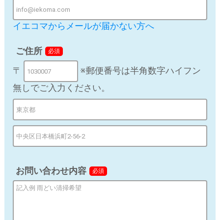
ありません。
第三者に提供する目的：当社が提携する施工業者に対
イエコマからメールが届かない方へ
してユーザーの施工を依頼する場合
提供する個人情報の項目：氏名、住所、電話番号
ご住所
必須
〒
※郵便番号は半角数字ハイフン
提供の手段又は方法：提携先フォームに入力
無しでご入力ください。
当該情報の提供を受ける者又は提供を受ける者の組織
の種類、及び属性：提携する施工業者
個人情報の取り扱いに関する契約がある場合はその
旨：提供先と業務委託契約書を締結済み
e) 個人情報の取扱いの委託
お問い合わせ内容
当個人情報の取扱いを委託することがあります。委託に
必須
あたっては、委託先における個人情報の安全管理が図ら
れるよう、委託先に対する必要かつ適切な監督を行いま
す。