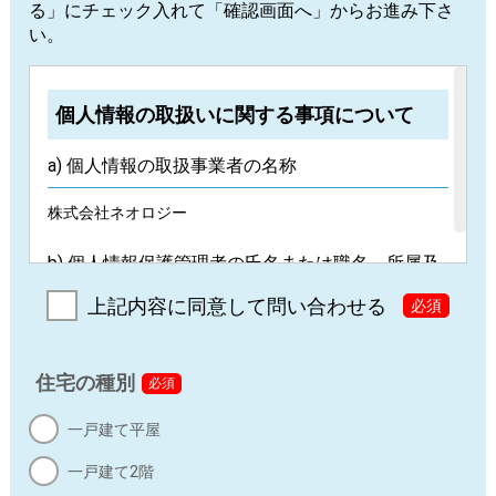
る」にチェック入れて「確認画面へ」からお進み下さ
い。
個人情報の取扱いに関する事項について
a) 個人情報の取扱事業者の名称
株式会社ネオロジー
b) 個人情報保護管理者の氏名または職名、所属及
び連絡先
上記内容に同意して問い合わせる
必須
久下 一（代表取締役）
連絡先：
privacy@neology.co.jp
住宅の種別
必須
c) 個人情報の利用目的
一戸建て平屋
入力された個人情報は、ユーザーに本サービスを快適に
一戸建て2階
利用していただく範囲内でのみ、個人情報を利用しま