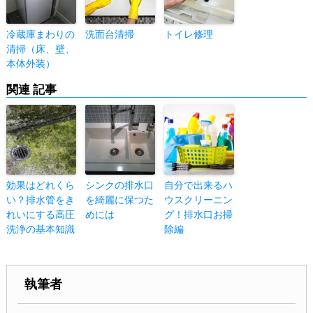
冷蔵庫まわりの
洗面台清掃
トイレ修理
清掃（床、壁、
本体外装）
関連 記事
効果はどれくら
シンクの排水口
自分で出来るハ
い？排水管をき
を綺麗に保つた
ウスクリーニン
れいにする高圧
めには
グ！排水口お掃
洗浄の基本知識
除編
執筆者