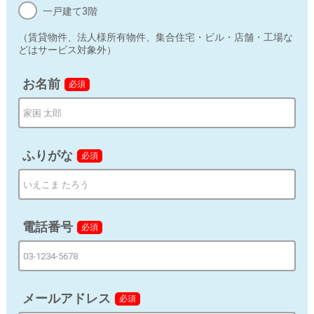
す。利用目的は下記の通りです。
一戸建て3階
お問い合わせに対する回答
（賃貸物件、法人様所有物件、集合住宅・ビル・店舗・工場な
どはサービス対象外）
本サイトに関係するサービスに関するメール配信
お名前
必須
ＤＭによる新商品・サービスに関する情報のお知らせ
上記の利用目的に付随する目的
当サイトでは第三者の運営するツールから当サイトに訪
ふりがな
必須
れる前にクリックされている広告の情報（クリック日や
広告掲載サイトなど）を取得し、これらをお客様情報と
照合し紐づけて広告の効果測定のために利用する場合が
ございます。
電話番号
必須
d) 個人情報の第三者提供
法令の要請に基づく場合を除き、取得した個人情報をご
本人の同意なく、第三者に提供することはありません。
メールアドレス
必須
ただし、以下のいずれかに該当する場合はその限りでは