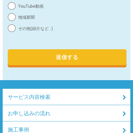
ご覧ください。
YouTube動画
地域新聞
g) 個人情報の入力項目について
その他(紹介など…)
個人情報の各入力項目への入力は、任意となっておりま
すが、必須項目に入力がない場合は、お問合わせの内容
によっては、対応できない場合があります。
h) Cookie（クッキー）について
本サイトは、ユーザーの利便性向上のため、Cookie（ク
ッキー）と呼ばれる情報を送信する場合があります。
Cookieとは、ユーザーがWebサイトにアクセスした際
に、ユーザーのコンピューター上に記録される文字列情
サービス内容検索
報です。システムが個々の利用者を判別するために使用
されるもので、ユーザーが個人情報等を入力する手間を
省くことができます。
お申し込みの流れ
Cookieの送信はユーザーのプライバシーを侵害するもの
ではありませんが、ユーザーのブラウザの設定により、
施工事例
受け取りを拒否することも可能です。ただし、Cookieを