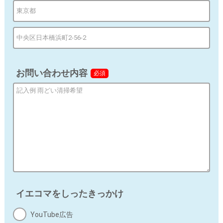
の種類、及び属性：提携する施工業者
個人情報の取り扱いに関する契約がある場合はその
旨：提供先と業務委託契約書を締結済み
e) 個人情報の取扱いの委託
お問い合わせ内容
当個人情報の取扱いを委託することがあります。委託に
必須
あたっては、委託先における個人情報の安全管理が図ら
れるよう、委託先に対する必要かつ適切な監督を行いま
す。
f) 当社の保有個人データに関して、開示等の求め
に応じる問合わせ窓口
ご本人からの求めにより、当社が取得した開示対象個人
情報の利用目的の通知、開示（第三者提供記録の開示を
含む）、内容の訂正、追加又は削除、利用の停止、消去
イエコマをしったきっかけ
及び第三者への提供の停止（「開示等」という）に応じ
ます。
YouTube広告
開示等の求めに応じる窓口は、以下の「お問合せ先」を