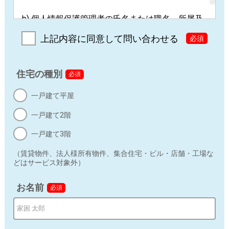
b) 個人情報保護管理者の氏名または職名、所属及
び連絡先
上記内容に同意して問い合わせる
必須
久下 一（代表取締役）
連絡先：
privacy@neology.co.jp
住宅の種別
必須
c) 個人情報の利用目的
一戸建て平屋
入力された個人情報は、ユーザーに本サービスを快適に
一戸建て2階
利用していただく範囲内でのみ、個人情報を利用しま
す。利用目的は下記の通りです。
一戸建て3階
お問い合わせに対する回答
（賃貸物件、法人様所有物件、集合住宅・ビル・店舗・工場な
どはサービス対象外）
本サイトに関係するサービスに関するメール配信
お名前
必須
ＤＭによる新商品・サービスに関する情報のお知らせ
上記の利用目的に付随する目的