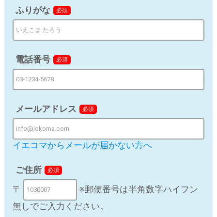
当サイトでは第三者の運営するツールから当サイトに訪
ふりがな
必須
れる前にクリックされている広告の情報（クリック日や
広告掲載サイトなど）を取得し、これらをお客様情報と
照合し紐づけて広告の効果測定のために利用する場合が
ございます。
電話番号
必須
d) 個人情報の第三者提供
法令の要請に基づく場合を除き、取得した個人情報をご
本人の同意なく、第三者に提供することはありません。
メールアドレス
必須
ただし、以下のいずれかに該当する場合はその限りでは
ありません。
第三者に提供する目的：当社が提携する施工業者に対
イエコマからメールが届かない方へ
してユーザーの施工を依頼する場合
提供する個人情報の項目：氏名、住所、電話番号
ご住所
必須
〒
※郵便番号は半角数字ハイフン
提供の手段又は方法：提携先フォームに入力
無しでご入力ください。
当該情報の提供を受ける者又は提供を受ける者の組織