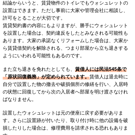
結論からいうと、賃貸物件のトイレでもウォシュレットの
設置はできます。ただし事前に大家や管理会社に相談し、
許可をとることが大切です。
賃貸契約書の内容にもよりますが、勝手にウォシュレット
を設置した場合は、契約違反をしたとみなされる可能性も
あります。大家の承諾なくリフォームした場合は、大家か
ら賃貸借契約を解除される、つまり部屋から立ち退きする
ようにいわれる可能性もあるのです。
また立ち退きを免れたとしても、
賃借人には民法545条で
「原状回復義務」が定められています。
賃借人は退去時に
自分で設置した物の撤去や破損個所の修繕を行い、入居時
の状態に回復してから次の入居者へ部屋を明け渡さなけれ
ばなりません。
設置したウォシュレットは元の便座に戻す必要がありま
す。さらに設置跡が付いたり、取り付け時に他の設備を破
損したりした場合は、修理費用を請求される恐れもありま