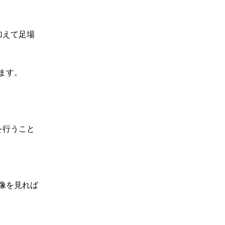
加えて足場
ます。
を行うこと
像を見れば