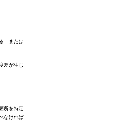
る、または
度差が生じ
箇所を特定
べなければ