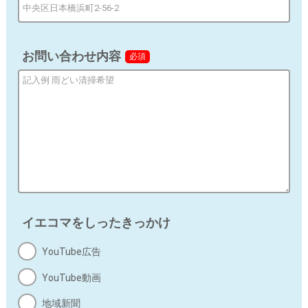
e) 個人情報の取扱いの委託
お問い合わせ内容
当個人情報の取扱いを委託することがあります。委託に
必須
あたっては、委託先における個人情報の安全管理が図ら
れるよう、委託先に対する必要かつ適切な監督を行いま
す。
f) 当社の保有個人データに関して、開示等の求め
に応じる問合わせ窓口
ご本人からの求めにより、当社が取得した開示対象個人
情報の利用目的の通知、開示（第三者提供記録の開示を
含む）、内容の訂正、追加又は削除、利用の停止、消去
イエコマをしったきっかけ
及び第三者への提供の停止（「開示等」という）に応じ
ます。
YouTube広告
開示等の求めに応じる窓口は、以下の「お問合せ先」を
ご覧ください。
YouTube動画
地域新聞
g) 個人情報の入力項目について