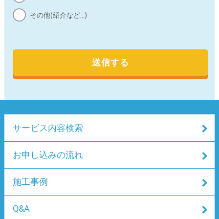
その他(紹介など…)
個人情報の各入力項目への入力は、任意となっておりま
すが、必須項目に入力がない場合は、お問合わせの内容
によっては、対応できない場合があります。
h) Cookie（クッキー）について
本サイトは、ユーザーの利便性向上のため、Cookie（ク
ッキー）と呼ばれる情報を送信する場合があります。
Cookieとは、ユーザーがWebサイトにアクセスした際
に、ユーザーのコンピューター上に記録される文字列情
サービス内容検索
報です。システムが個々の利用者を判別するために使用
されるもので、ユーザーが個人情報等を入力する手間を
省くことができます。
お申し込みの流れ
Cookieの送信はユーザーのプライバシーを侵害するもの
ではありませんが、ユーザーのブラウザの設定により、
施工事例
受け取りを拒否することも可能です。ただし、Cookieを
拒否する設定の場合、一部コンテンツの利用に制限が発
Q&A
生する場合があります。