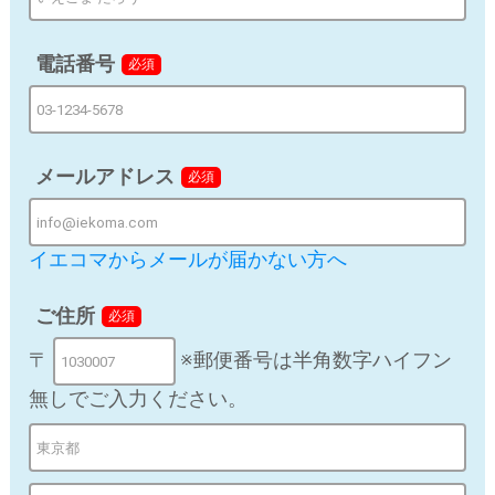
照合し紐づけて広告の効果測定のために利用する場合が
ございます。
電話番号
必須
d) 個人情報の第三者提供
法令の要請に基づく場合を除き、取得した個人情報をご
本人の同意なく、第三者に提供することはありません。
メールアドレス
必須
ただし、以下のいずれかに該当する場合はその限りでは
ありません。
第三者に提供する目的：当社が提携する施工業者に対
イエコマからメールが届かない方へ
してユーザーの施工を依頼する場合
提供する個人情報の項目：氏名、住所、電話番号
ご住所
必須
〒
※郵便番号は半角数字ハイフン
提供の手段又は方法：提携先フォームに入力
無しでご入力ください。
当該情報の提供を受ける者又は提供を受ける者の組織
の種類、及び属性：提携する施工業者
個人情報の取り扱いに関する契約がある場合はその
旨：提供先と業務委託契約書を締結済み