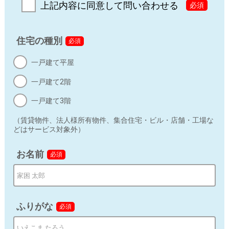
上記内容に同意して問い合わせる
必須
久下 一（代表取締役）
連絡先：
privacy@neology.co.jp
住宅の種別
必須
c) 個人情報の利用目的
一戸建て平屋
入力された個人情報は、ユーザーに本サービスを快適に
一戸建て2階
利用していただく範囲内でのみ、個人情報を利用しま
す。利用目的は下記の通りです。
一戸建て3階
お問い合わせに対する回答
（賃貸物件、法人様所有物件、集合住宅・ビル・店舗・工場な
どはサービス対象外）
本サイトに関係するサービスに関するメール配信
お名前
必須
ＤＭによる新商品・サービスに関する情報のお知らせ
上記の利用目的に付随する目的
当サイトでは第三者の運営するツールから当サイトに訪
ふりがな
必須
れる前にクリックされている広告の情報（クリック日や
広告掲載サイトなど）を取得し、これらをお客様情報と