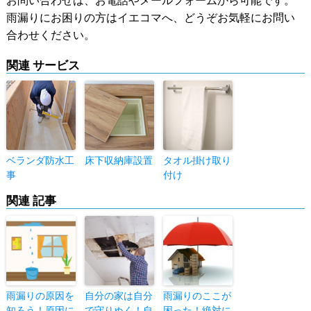
お問い合わせは、お電話やメールフォームから可能です。
雨漏りにお困りの方はイエコマへ、どうぞお気軽にお問い
合わせください。
関連 サービス
ベランダ防水工
床下収納庫設置
タオル掛け取り
事
付け
関連 記事
雨漏りの原因を
自分の家は自分
雨漏りのここが
知ろう！原因に
で守りぬく！自
困った！絶対に